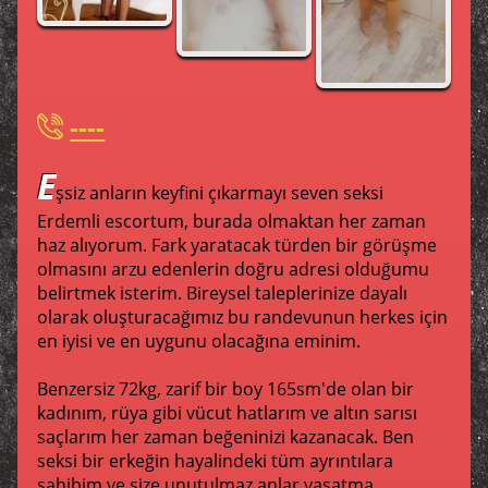
----
E
şsiz anların keyfini çıkarmayı seven seksi
Erdemli escortum, burada olmaktan her zaman
haz alıyorum. Fark yaratacak türden bir görüşme
olmasını arzu edenlerin doğru adresi olduğumu
belirtmek isterim. Bireysel taleplerinize dayalı
olarak oluşturacağımız bu randevunun herkes için
en iyisi ve en uygunu olacağına eminim.
Benzersiz 72kg, zarif bir boy 165sm'de olan bir
kadınım, rüya gibi vücut hatlarım ve altın sarısı
saçlarım her zaman beğeninizi kazanacak. Ben
seksi bir erkeğin hayalindeki tüm ayrıntılara
sahibim ve size unutulmaz anlar yaşatma