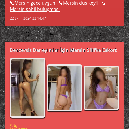
Mersin gece uygun
Mersin duş keyfi
Mersin sahil buluşması
22 Ekim 2024 22:14:47
💡
💸
🧺
💄
Benzersiz Deneyimler İçin Mersin Silifke Eskort
----