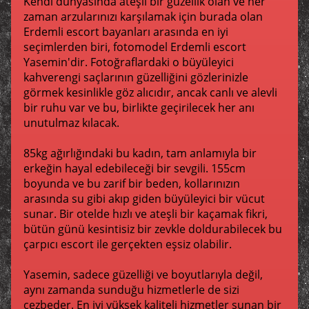
Kendi dünyasında ateşli bir güzellik olan ve her
zaman arzularınızı karşılamak için burada olan
Erdemli escort bayanları arasında en iyi
seçimlerden biri, fotomodel Erdemli escort
Yasemin'dir. Fotoğraflardaki o büyüleyici
kahverengi saçlarının güzelliğini gözlerinizle
görmek kesinlikle göz alıcıdır, ancak canlı ve alevli
bir ruhu var ve bu, birlikte geçirilecek her anı
unutulmaz kılacak.
85kg ağırlığındaki bu kadın, tam anlamıyla bir
erkeğin hayal edebileceği bir sevgili. 155cm
boyunda ve bu zarif bir beden, kollarınızın
arasında su gibi akıp giden büyüleyici bir vücut
sunar. Bir otelde hızlı ve ateşli bir kaçamak fikri,
bütün günü kesintisiz bir zevkle doldurabilecek bu
çarpıcı escort ile gerçekten eşsiz olabilir.
Yasemin, sadece güzelliği ve boyutlarıyla değil,
aynı zamanda sunduğu hizmetlerle de sizi
cezbeder. En iyi yüksek kaliteli hizmetler sunan bir