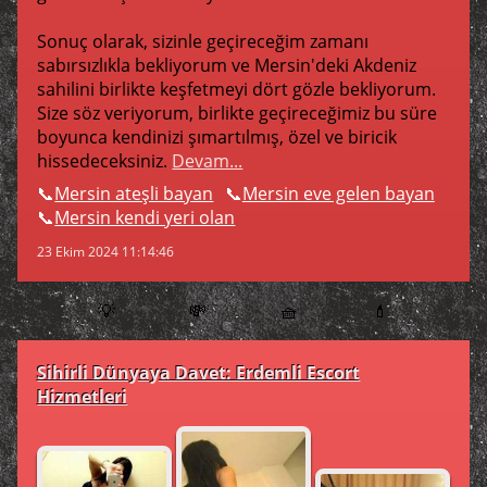
Sonuç olarak, sizinle geçireceğim zamanı
sabırsızlıkla bekliyorum ve Mersin'deki Akdeniz
sahilini birlikte keşfetmeyi dört gözle bekliyorum.
Size söz veriyorum, birlikte geçireceğimiz bu süre
boyunca kendinizi şımartılmış, özel ve biricik
hissedeceksiniz.
Devam...
Mersin ateşli bayan
Mersin eve gelen bayan
Mersin kendi yeri olan
23 Ekim 2024 11:14:46
💡
💸
🧺
💄
Sihirli Dünyaya Davet: Erdemli Escort
Hizmetleri