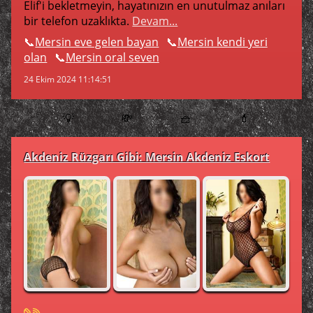
Elif'i bekletmeyin, hayatınızın en unutulmaz anıları
bir telefon uzaklıkta.
Devam...
Mersin eve gelen bayan
Mersin kendi yeri
olan
Mersin oral seven
24 Ekim 2024 11:14:51
💡
💸
🧺
💄
Akdeniz Rüzgarı Gibi: Mersin Akdeniz Eskort