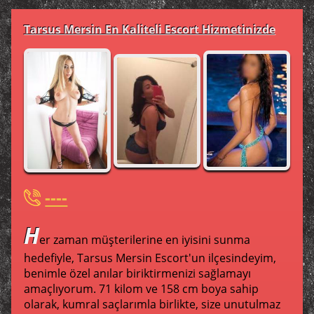
Tarsus Mersin En Kaliteli Escort Hizmetinizde
----
H
er zaman müşterilerine en iyisini sunma
hedefiyle, Tarsus Mersin Escort'un ilçesindeyim,
benimle özel anılar biriktirmenizi sağlamayı
amaçlıyorum. 71 kilom ve 158 cm boya sahip
olarak, kumral saçlarımla birlikte, size unutulmaz