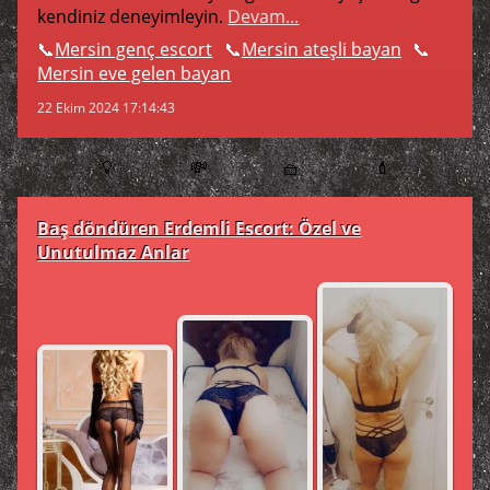
kendiniz deneyimleyin.
Devam...
Mersin genç escort
Mersin ateşli bayan
Mersin eve gelen bayan
22 Ekim 2024 17:14:43
💡
💸
🧺
💄
Baş döndüren Erdemli Escort: Özel ve
Unutulmaz Anlar