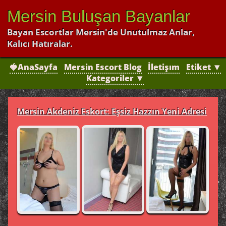
Mersin Buluşan Bayanlar
Bayan Escortlar Mersin'de Unutulmaz Anlar,
Kalıcı Hatıralar.
🍓AnaSayfa
Mersin Escort Blog
İletişım
Etiket ▼
Kategoriler ▼
Mersin Akdeniz Eskort: Eşsiz Hazzın Yeni Adresi