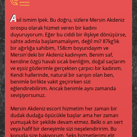
----
A
sil ismim Ipek. Bu doğru, sizlere Mersin Akdeniz
orospu olarak hizmet veren bir kadını
duyuruyorum. Eğer bu ciddi bir ilişkiye dönüşürse,
sahte adımla başlamamalıyım, değil mi? 87kg’lık
bir ağırlığa sahibim, 158cm boyundayım ve
Mersin'deki bir Akdeniz kadınıyım. Benim saf,
kendine özgü havalı sıcak benliğim, doğal saçlarım
ve eşsiz gözlerimle gerçekten çarpıcı bir kadınım.
Kendi hallerinde, natural bir sarışın olan ben,
benimle birlikte vakit geçirirken sizi
eğlendirebilirim. Ancak benimle aynı zamanda
sevişiyorsunuz.
Mersin Akdeniz escort hizmetim her zaman bir
dudak dudağa öpücükle başlar ama her zaman
yumuşak bir şekilde devam etmez. Belki o an sert
veya hafif bir deneyimle sizi neşelendiririm. Bu
konuda size bakıyorum. Seks hizmetlerimi elit