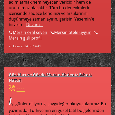
adım atmak hem heyecan vericidir hem de
unutulmaz olacaktır. Tüm bu deneyimlerin
içerisinde sadece kendinizi ve arzularınızı
düşünmeye zaman ayırın, gerisini Yasemin'e
bırakın...
Devam...
Mersin oral seven
Mersin otele uygun
Mersin gizli profil
23 Ekim 2024 08:14:41
💡
💸
🧺
💄
Göz Alıcı ve Gözde Mersin Akdeniz Eskort
Hatun
----
İ
yi günler diliyoruz, saygıdeğer okuyucularımız. Bu
yazımızda, Türkiye'nin en güzel tatil bölgelerinden