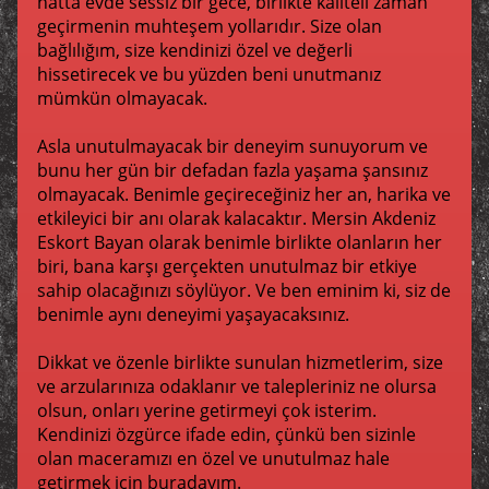
hatta evde sessiz bir gece, birlikte kaliteli zaman
geçirmenin muhteşem yollarıdır. Size olan
bağlılığım, size kendinizi özel ve değerli
hissetirecek ve bu yüzden beni unutmanız
mümkün olmayacak.
Asla unutulmayacak bir deneyim sunuyorum ve
bunu her gün bir defadan fazla yaşama şansınız
olmayacak. Benimle geçireceğiniz her an, harika ve
etkileyici bir anı olarak kalacaktır. Mersin Akdeniz
Eskort Bayan olarak benimle birlikte olanların her
biri, bana karşı gerçekten unutulmaz bir etkiye
sahip olacağınızı söylüyor. Ve ben eminim ki, siz de
benimle aynı deneyimi yaşayacaksınız.
Dikkat ve özenle birlikte sunulan hizmetlerim, size
ve arzularınıza odaklanır ve talepleriniz ne olursa
olsun, onları yerine getirmeyi çok isterim.
Kendinizi özgürce ifade edin, çünkü ben sizinle
olan maceramızı en özel ve unutulmaz hale
getirmek için buradayım.