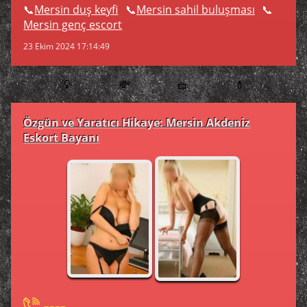
Mersin duş keyfi
Mersin sahil buluşması
Mersin genç escort
23 Ekim 2024 17:14:49
💡
💸
🧺
💄
Özgün ve Yaratıcı Hikaye: Mersin Akdeniz
Eskort Bayanı
----