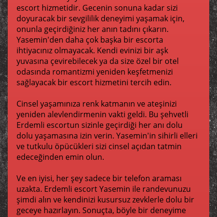
escort hizmetidir. Gecenin sonuna kadar sizi
doyuracak bir sevgililik deneyimi yaşamak için,
onunla geçirdiğiniz her anın tadını çıkarın.
Yasemin'den daha çok başka bir escorta
ihtiyacınız olmayacak. Kendi evinizi bir aşk
yuvasına çevirebilecek ya da size özel bir otel
odasında romantizmi yeniden keşfetmenizi
sağlayacak bir escort hizmetini tercih edin.
Cinsel yaşamınıza renk katmanın ve ateşinizi
yeniden alevlendirmenin vakti geldi. Bu şehvetli
Erdemli escortun sizinle geçirdiği her anı dolu
dolu yaşamasına izin verin. Yasemin'in sihirli elleri
ve tutkulu öpücükleri sizi cinsel açıdan tatmin
edeceğinden emin olun.
Ve en iyisi, her şey sadece bir telefon araması
uzakta. Erdemli escort Yasemin ile randevunuzu
şimdi alın ve kendinizi kusursuz zevklerle dolu bir
geceye hazırlayın. Sonuçta, böyle bir deneyime