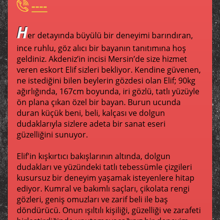
----
H
er detayında büyülü bir deneyimi barındıran,
ince ruhlu, göz alıcı bir bayanın tanıtımına hoş
geldiniz. Akdeniz’in incisi Mersin’de size hizmet
veren eskort Elif sizleri bekliyor. Kendine güvenen,
ne istediğini bilen beylerin gözdesi olan Elif; 90kg
ağırlığında, 167cm boyunda, iri gözlü, tatlı yüzüyle
ön plana çıkan özel bir bayan. Burun ucunda
duran küçük beni, beli, kalçası ve dolgun
dudaklarıyla sizlere adeta bir sanat eseri
güzelliğini sunuyor.
Elif'in kışkırtıcı bakışlarının altında, dolgun
dudakları ve yüzündeki tatlı tebessümle çizgileri
kusursuz bir deneyim yaşamak isteyenlere hitap
ediyor. Kumral ve bakımlı saçları, çikolata rengi
gözleri, geniş omuzları ve zarif beli ile baş
döndürücü. Onun ışıltılı kişiliği, güzelliği ve zarafeti