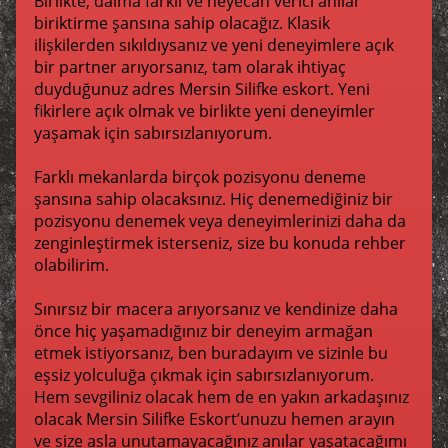
Birlikte, daima farklı ve heyecan verici anılar
biriktirme şansına sahip olacağız. Klasik
ilişkilerden sıkıldıysanız ve yeni deneyimlere açık
bir partner arıyorsanız, tam olarak ihtiyaç
duyduğunuz adres Mersin Silifke eskort. Yeni
fikirlere açık olmak ve birlikte yeni deneyimler
yaşamak için sabırsızlanıyorum.
Farklı mekanlarda birçok pozisyonu deneme
şansına sahip olacaksınız. Hiç denemediğiniz bir
pozisyonu denemek veya deneyimlerinizi daha da
zenginleştirmek isterseniz, size bu konuda rehber
olabilirim.
Sınırsız bir macera arıyorsanız ve kendinize daha
önce hiç yaşamadığınız bir deneyim armağan
etmek istiyorsanız, ben buradayım ve sizinle bu
eşsiz yolculuğa çıkmak için sabırsızlanıyorum.
Hem sevgiliniz olacak hem de en yakın arkadaşınız
olacak Mersin Silifke Eskort’unuzu hemen arayın
ve size asla unutamayacağınız anılar yaşatacağımı