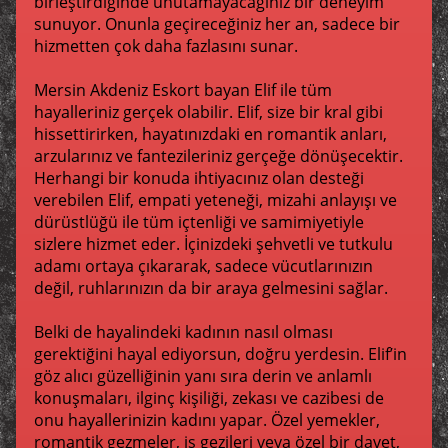
birleştirdiğinde unutamayacağınız bir deneyim
sunuyor. Onunla geçireceğiniz her an, sadece bir
hizmetten çok daha fazlasını sunar.
Mersin Akdeniz Eskort bayan Elif ile tüm
hayalleriniz gerçek olabilir. Elif, size bir kral gibi
hissettirirken, hayatınızdaki en romantik anları,
arzularınız ve fantezileriniz gerçeğe dönüşecektir.
Herhangi bir konuda ihtiyacınız olan desteği
verebilen Elif, empati yeteneği, mizahi anlayışı ve
dürüstlüğü ile tüm içtenliği ve samimiyetiyle
sizlere hizmet eder. İçinizdeki şehvetli ve tutkulu
adamı ortaya çıkararak, sadece vücutlarınızın
değil, ruhlarınızın da bir araya gelmesini sağlar.
Belki de hayalindeki kadının nasıl olması
gerektiğini hayal ediyorsun, doğru yerdesin. Elif’in
göz alıcı güzelliğinin yanı sıra derin ve anlamlı
konuşmaları, ilginç kişiliği, zekası ve cazibesi de
onu hayallerinizin kadını yapar. Özel yemekler,
romantik gezmeler, iş gezileri veya özel bir davet,