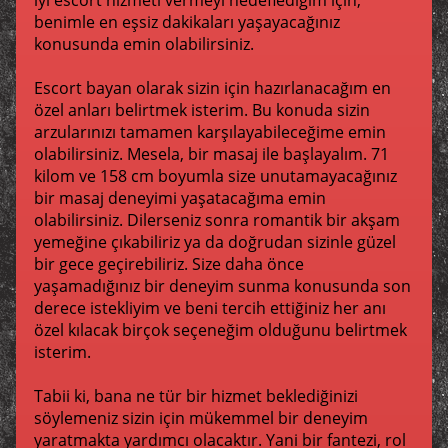
iyi escort hizmeti vermeyi hedeflediğim için,
benimle en eşsiz dakikaları yaşayacağınız
konusunda emin olabilirsiniz.
Escort bayan olarak sizin için hazırlanacağım en
özel anları belirtmek isterim. Bu konuda sizin
arzularınızı tamamen karşılayabileceğime emin
olabilirsiniz. Mesela, bir masaj ile başlayalım. 71
kilom ve 158 cm boyumla size unutamayacağınız
bir masaj deneyimi yaşatacağıma emin
olabilirsiniz. Dilerseniz sonra romantik bir akşam
yemeğine çıkabiliriz ya da doğrudan sizinle güzel
bir gece geçirebiliriz. Size daha önce
yaşamadığınız bir deneyim sunma konusunda son
derece istekliyim ve beni tercih ettiğiniz her anı
özel kılacak birçok seçeneğim olduğunu belirtmek
isterim.
Tabii ki, bana ne tür bir hizmet beklediğinizi
söylemeniz sizin için mükemmel bir deneyim
yaratmakta yardımcı olacaktır. Yani bir fantezi, rol