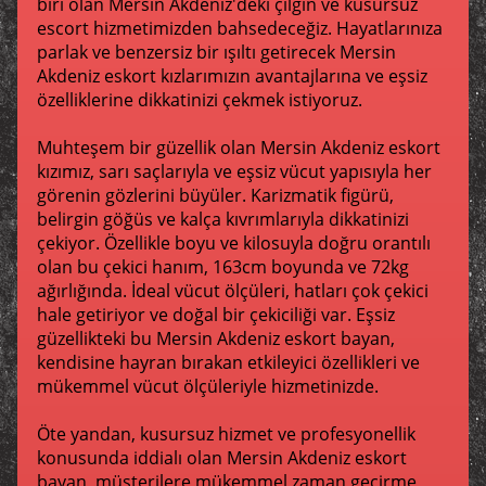
biri olan Mersin Akdeniz'deki çılgın ve kusursuz
escort hizmetimizden bahsedeceğiz. Hayatlarınıza
parlak ve benzersiz bir ışıltı getirecek Mersin
Akdeniz eskort kızlarımızın avantajlarına ve eşsiz
özelliklerine dikkatinizi çekmek istiyoruz.
Muhteşem bir güzellik olan Mersin Akdeniz eskort
kızımız, sarı saçlarıyla ve eşsiz vücut yapısıyla her
görenin gözlerini büyüler. Karizmatik figürü,
belirgin göğüs ve kalça kıvrımlarıyla dikkatinizi
çekiyor. Özellikle boyu ve kilosuyla doğru orantılı
olan bu çekici hanım, 163cm boyunda ve 72kg
ağırlığında. İdeal vücut ölçüleri, hatları çok çekici
hale getiriyor ve doğal bir çekiciliği var. Eşsiz
güzellikteki bu Mersin Akdeniz eskort bayan,
kendisine hayran bırakan etkileyici özellikleri ve
mükemmel vücut ölçüleriyle hizmetinizde.
Öte yandan, kusursuz hizmet ve profesyonellik
konusunda iddialı olan Mersin Akdeniz eskort
bayan, müşterilere mükemmel zaman geçirme