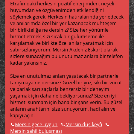
Etrafımdaki herkesin pozitif enerjimden, neşeli
huyumdan ve özgüvenimden etkilendiğini
söylemek gerek. Herkesin hatıralarında yer edecek
ve anılarımda özel bir yer kazanacak muhteşem
bir birlikteliğe ne dersiniz? Size her yönümle
hizmet etmek, sizi sıcak bir gülümseme ile
karşılamak ve birlikte özel anılar yaratmak için
sabırsızlanıyorum. Mersin Akdeniz Eskort olarak
sizlere sunacağım bu unutulmaz anlara bir telefon
kadar yakınsınız.
Size en unutulmaz anları yaşatacak bir partnerle
tanışmaya ne dersiniz? Güzel bir yüz, sıkı bir vücut
ve parlak sarı saçlarla benzersiz bir deneyim
yaşamak için daha ne bekliyorsunuz? Size en iyi
hizmeti sunmam için bana bir şans verin. Bu güzel
anların anahtarını size sunuyorum, hadi alın ve
kapıyı açın.
Mersin gece uygun
Mersin duş keyfi
Mersin sahil buluşması