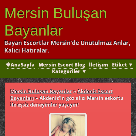
Mersin Buluşan
Bayanlar
Bayan Escortlar Mersin'de Unutulmaz Anlar,
Kalıcı Hatıralar.
🍓AnaSayfa
Mersin Escort Blog
İletişım
Etiket ▼
Kategoriler ▼
Mersin Buluşan Bayanlar
»
Akdeniz Escort
Bayanları
»
Akdeniz'in göz alıcı Mersin eskortu
ile eşsiz deneyimler yaşayın!