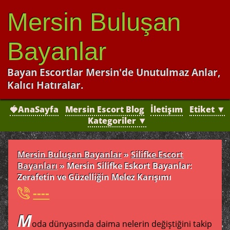
Mersin Buluşan
Bayanlar
Bayan Escortlar Mersin'de Unutulmaz Anlar,
Kalıcı Hatıralar.
🍓AnaSayfa
Mersin Escort Blog
İletişım
Etiket ▼
Kategoriler ▼
Mersin Buluşan Bayanlar
»
Silifke Escort
Bayanları
»
Mersin Silifke Eskort Bayanlar:
Zerafetin ve Güzelliğin Melez Karışımı
----
M
oda dünyasında daima nelerin değiştiğini takip