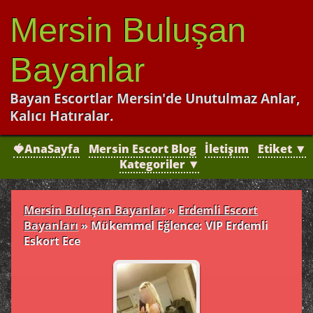
Mersin Buluşan
Bayanlar
Bayan Escortlar Mersin'de Unutulmaz Anlar,
Kalıcı Hatıralar.
🍓AnaSayfa
Mersin Escort Blog
İletişım
Etiket ▼
Kategoriler ▼
Mersin Buluşan Bayanlar
»
Erdemli Escort
Bayanları
»
Mükemmel Eğlence: VIP Erdemli
Eskort Ece