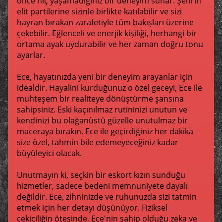
önce hiç yaşamadığınız bir deneyim sunar. Şehrin
elit partilerine sizinle birlikte katılabilir ve sizi
hayran bırakan zarafetiyle tüm bakışları üzerine
çekebilir. Eğlenceli ve enerjik kişiliği, herhangi bir
ortama ayak uydurabilir ve her zaman doğru tonu
ayarlar.
Ece, hayatınızda yeni bir deneyim arayanlar için
idealdir. Hayalini kurduğunuz o özel geceyi, Ece ile
muhteşem bir realiteye dönüştürme şansına
sahipsiniz. Eski kaçınılmaz rutininizi unutun ve
kendinizi bu olağanüstü güzelle unutulmaz bir
maceraya bırakın. Ece ile geçirdiğiniz her dakika
size özel, tahmin bile edemeyeceğiniz kadar
büyüleyici olacak.
Unutmayın ki, seçkin bir eskort kızın sunduğu
hizmetler, sadece bedeni memnuniyete dayalı
değildir. Ece, zihninizde ve ruhunuzda sizi tatmin
etmek için her detayı düşünüyor. Fiziksel
çekiciliğin ötesinde, Ece'nin sahip olduğu zeka ve