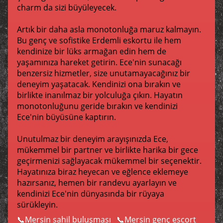
charm da sizi büyüleyecek.
Artık bir daha asla monotonluğa maruz kalmayın.
Bu genç ve sofistike Erdemli eskortu ile hem
kendinize bir lüks armağan edin hem de
yaşamınıza hareket getirin. Ece'nin sunacağı
benzersiz hizmetler, size unutamayacağınız bir
deneyim yaşatacak. Kendinizi ona bırakın ve
birlikte inanılmaz bir yolculuğa çıkın. Hayatın
monotonluğunu geride bırakın ve kendinizi
Ece'nin büyüsüne kaptırın.
Unutulmaz bir deneyim arayışınızda Ece,
mükemmel bir partner ve birlikte harika bir gece
geçirmenizi sağlayacak mükemmel bir seçenektir.
Hayatınıza biraz heyecan ve eğlence eklemeye
hazırsanız, hemen bir randevu ayarlayın ve
kendinizi Ece'nin dünyasında bir rüyaya
sürükleyin.
Mersin sahil buluşması
Mersin genç escort